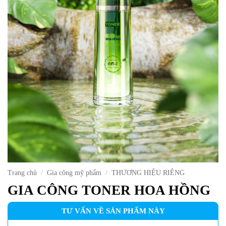
Trang chủ
/
Gia công mỹ phẩm
/
THƯƠNG HIỆU RIÊNG
GIA CÔNG TONER HOA HỒNG
TƯ VẤN VỀ SẢN PHẨM NÀY