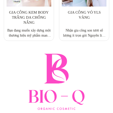
GIA CÔNG KEM BODY
GIA CÔNG VỎ YLS
TRẮNG DA CHỐNG
VÀNG
NẮNG
Bạn đang muốn xây dựng một
Nhận gia công son tươi số
thương hiệu mỹ phẩm mang
lượng ít trọn gói Nguyên liệu
tên chính mình, không biết bắt
chuẩn, nhập khẩu từ nguyên
đầu từ đâu, thể bắt đầu từ đâu?
liệu thiên nhiên, màu khoáng
Bạn đang có rất nhiều ý tưởng
chuẩn FDA. Giá thành siêu tốt,
hay cho việc kinh doanh mỹ
lợi nhuận cao: Giá ruột từ 1x-
phẩm mang thương hiệu của
2x-3x. tùy theo số lượng.
riêng mình, nhưng lại gặp trở
ngại lớn bởi hệ thống máy móc
sản xuất không có, chưa có
nguồn nguyên liệu chuẩn, chất
lượng tốt? Đừng quá lo lắng,
công ty chúng tôi - đơn vị
chuyên gia công mỹ phẩm uy
tín tại TPHCM và trên cả nước
sẽ giúp bạn hiện thực hóa ý
tưởng đó.