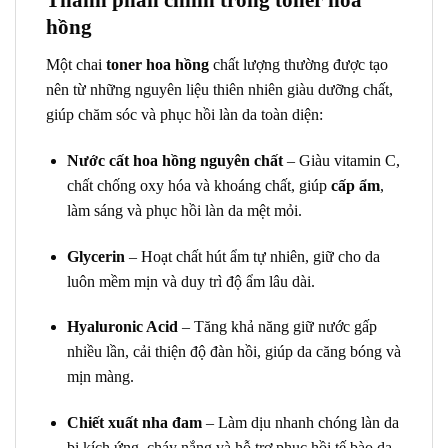
Thành phần chính trong toner hoa
hồng
Một chai
toner hoa hồng
chất lượng thường được tạo
nên từ những nguyên liệu thiên nhiên giàu dưỡng chất,
giúp chăm sóc và phục hồi làn da toàn diện:
Nước cất hoa hồng nguyên chất
– Giàu vitamin C,
chất chống oxy hóa và khoáng chất, giúp
cấp ẩm
,
làm sáng và phục hồi làn da mệt mỏi.
Glycerin
– Hoạt chất hút ẩm tự nhiên, giữ cho da
luôn mềm mịn và duy trì độ ẩm lâu dài.
Hyaluronic Acid
– Tăng khả năng giữ nước gấp
nhiều lần, cải thiện độ đàn hồi, giúp da căng bóng và
mịn màng.
Chiết xuất nha đam
– Làm dịu nhanh chóng làn da
bị kích ứng, cháy nắng và hỗ trợ phục hồi tế bào da.