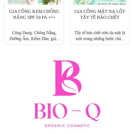
GIA CÔNG KEM CHỐNG
GIA CÔNG MẶT NẠ LỘT
NẮNG SPF 50 PA +++
TẨY TẾ BÀO CHẾT
Công Dụng: Chống Nắng,
Tẩy tế bào chết trên da mặt là
Dưỡng Ẩm, Kiềm Dầu, giảm
một trong những bước chăm
mụn, làm sáng da. Thành
sóc da quan trọng. Nó giúp
Phấn: Titanium Dioxide, Zinc
loại bỏ những tế bào già cõi đã
Oxide, EthylHexyl
sừng hóa – khiến bề mặt da trở
Methoxycinnamate, Ethylhexyl
nên sần sùi, thô ráp. Theo chu
salicylate, Octocrylene, chiết
kì, làn da của chúng ta đều đặn
xuất rẽ cam thảo, chiết xuất
sản sinh ra những tế...
tảo biển, Tocopheryl Acetate.