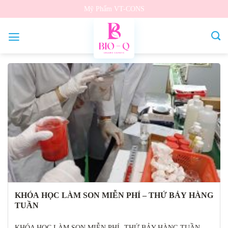
Bỏ
Mỹ Phẩm VT-CONS
qua
nội
dung
Lưu trữ danh mục:
Đào tạo khóa học
KHÓA HỌC LÀM SON MIỄN PHÍ – THỨ BẢY HÀNG
TUẦN
KHÓA HỌC LÀM SON MIỄN PHÍ -THỨ BẢY HÀNG TUẦN