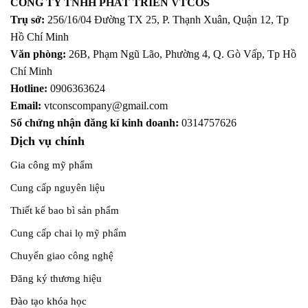
CÔNG TY TNHH PHÁT TRIỂN VTCOS
Trụ sở:
256/16/04 Đường TX 25, P. Thạnh Xuân, Quận 12,
Tp
Hồ Chí Minh
Văn phòng:
26B, Phạm Ngũ Lão, Phường 4, Q. Gò Vấp, Tp Hồ
Chí Minh
Hotline:
0906363624
Email:
vtconscompany@gmail.com
Số chứng nhận đăng kí kinh doanh:
0314757626
Dịch vụ chính
Gia công mỹ phẩm
Cung cấp nguyên liệu
Thiết kế bao bì sản phẩm
Cung cấp chai lọ mỹ phẩm
Chuyển giao công nghệ
Đăng ký thương hiệu
Đào tạo khóa học