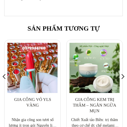
SẢN PHẨM TƯƠNG TỰ
GIA CÔNG VỎ YLS
GIA CÔNG KEM TRỊ
VÀNG
THÂM – NGĂN NGỪA
MỤN
Nhận gia công son tươi số
Chiết Xuất tảo Biền: trị thâm
lượng ít trọn gói Nguyên liệu
theo cơ chế ức chế melamin,