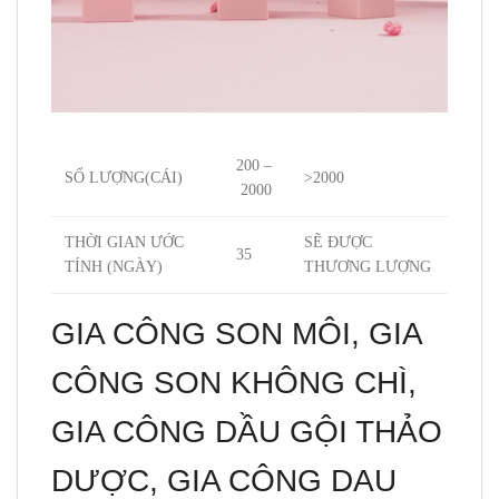
200 –
SỐ LƯỢNG(CÁI)
>2000
2000
THỜI GIAN ƯỚC
SẼ ĐƯỢC
35
TÍNH (NGÀY)
THƯƠNG LƯỢNG
GIA CÔNG SON MÔI, GIA
CÔNG SON KHÔNG CHÌ,
GIA CÔNG DẦU GỘI THẢO
DƯỢC, GIA CÔNG DAU