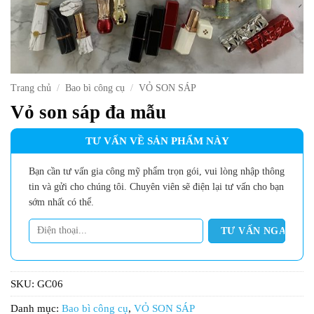
Trang chủ
/
Bao bì công cụ
/
VỎ SON SÁP
Vỏ son sáp đa mẫu
TƯ VẤN VỀ SẢN PHẨM NÀY
Bạn cần tư vấn gia công mỹ phẩm trọn gói, vui lòng nhập thông
tin và gửi cho chúng tôi. Chuyên viên sẽ điện lại tư vấn cho bạn
sớm nhất có thể.
SKU:
GC06
Danh mục:
Bao bì công cụ
,
VỎ SON SÁP