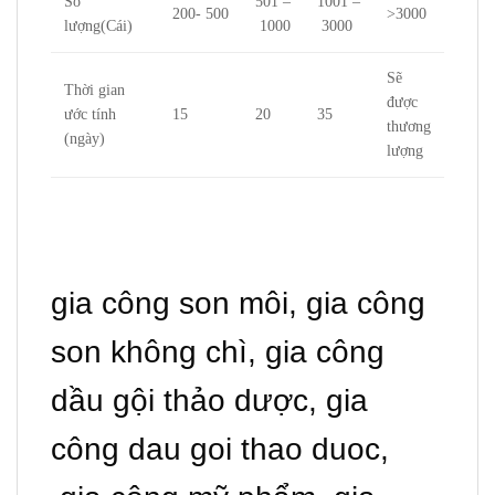
Số
501 –
1001 –
200- 500
>3000
lượng(Cái)
1000
3000
Sẽ
Thời gian
được
ước tính
15
20
35
thương
(ngày)
lượng
gia công son môi, gia công
son không chì, gia công
dầu gội thảo dược, gia
công dau goi thao duoc,