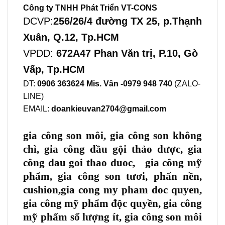
Công ty TNHH Phát Triển VT-CONS
DCVP:
256/26/4 đường TX 25, p.Thạnh
Xuân, Q.12, Tp.HCM
VPDD:
672A47 Phan Văn trị, P.10, Gò
Vấp, Tp.HCM
DT:
0906 363624 Mis. Vân -0979 948 740
(ZALO-
LINE)
EMAIL:
doankieuvan2704@gmail.com
gia công son môi, gia công son không
chì, gia công dầu gội thảo dược, gia
công dau goi thao duoc, gia công mỹ
phẩm, gia công son tươi, phấn nền,
cushion,gia cong my pham doc quyen,
gia công mỹ phẩm độc quyền, gia công
mỹ phẩm số lượng ít, gia công son môi