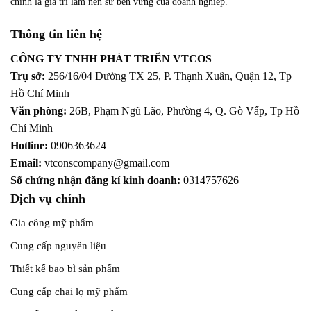
chính là giá trị làm nên sự bền vững của doanh nghiệp.
Thông tin liên hệ
CÔNG TY TNHH PHÁT TRIỂN VTCOS
Trụ sở:
256/16/04 Đường TX 25, P. Thạnh Xuân, Quận 12,
Tp
Hồ Chí Minh
Văn phòng:
26B, Phạm Ngũ Lão, Phường 4, Q. Gò Vấp, Tp Hồ
Chí Minh
Hotline:
0906363624
Email:
vtconscompany@gmail.com
Số chứng nhận đăng kí kinh doanh:
0314757626
Dịch vụ chính
Gia công mỹ phẩm
Cung cấp nguyên liệu
Thiết kế bao bì sản phẩm
Cung cấp chai lọ mỹ phẩm