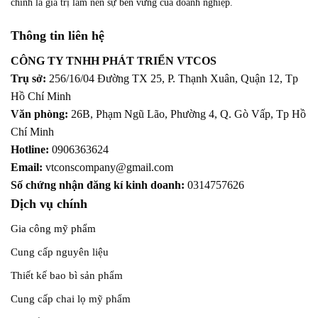
chính là giá trị làm nên sự bền vững của doanh nghiệp.
Thông tin liên hệ
CÔNG TY TNHH PHÁT TRIỂN VTCOS
Trụ sở:
256/16/04 Đường TX 25, P. Thạnh Xuân, Quận 12,
Tp
Hồ Chí Minh
Văn phòng:
26B, Phạm Ngũ Lão, Phường 4, Q. Gò Vấp, Tp Hồ
Chí Minh
Hotline:
0906363624
Email:
vtconscompany@gmail.com
Số chứng nhận đăng kí kinh doanh:
0314757626
Dịch vụ chính
Gia công mỹ phẩm
Cung cấp nguyên liệu
Thiết kế bao bì sản phẩm
Cung cấp chai lọ mỹ phẩm