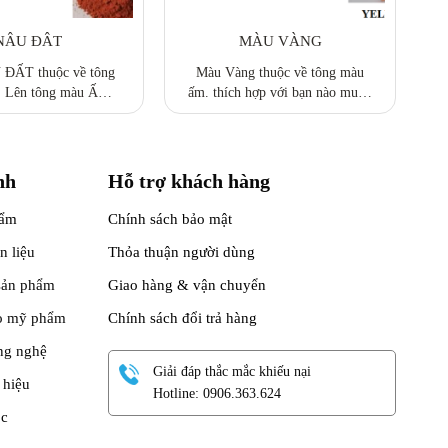
NÂU ĐÂT
MÀU VÀNG
ĐẤT thuộc về tông
Màu Vàng thuộc về tông màu
. Lên tông màu ẤM.
ấm. thích hợp với bạn nào muốn
với bạn nào muốn phối
phối màu theo phong cách trẻ
o phong cách tây.
trung Đóng gói: 5g-10g-50g-
100g-1000g Liên hệ để được tư
vấn thêm
nh
Hỗ trợ khách hàng
hẩm
Chính sách bảo mật
n liệu
Thỏa thuận người dùng
 sản phẩm
Giao hàng & vận chuyển
lọ mỹ phẩm
Chính sách đổi trả hàng
ng nghệ
Giải đáp thắc mắc khiếu nại
 hiệu
Hotline: 0906.363.624
ọc