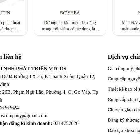
UTIN
BƠ SHEA
nh phần hoạt
Dưỡng da. làm mên da, dùng
Màu NÂU 
và được sử
trong mỹ phâm có tác dụng làm
màu nude
trong quá
mềm da, chống nứt nẻ da, khô da
thích hợp 
à thành phần
do thời tiết
màu the
 da, ngay cả
cảm.
 liên hệ
Dịch vụ chí
 TNHH PHÁT TRIỂN VTCOS
Gia công mỹ p
/16/04 Đường TX 25, P. Thạnh Xuân, Quận 12,
Cung cấp nguyê
Minh
Thiết kế bao bì
:
26B, Phạm Ngũ Lão, Phường 4, Q. Gò Vấp, Tp
Cung cấp chai 
h
06363624
Chuyển giao cô
nscompany@gmail.com
Đăng ký thương
hận đăng kí kinh doanh:
0314757626
Đào tạo khóa h