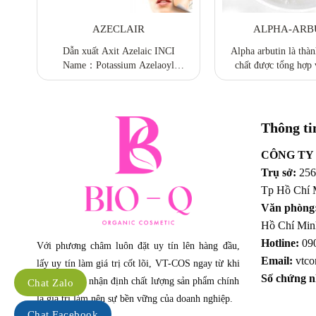
AZECLAIR
ALPHA-ARB
ở
Dẫn xuất Axit Azelaic INCI
Alpha arbutin là thà
g
Name：Potassium Azelaoyl
chất được tổng hợp 
ếp
Diglycinate Kiểm soát dầu & làm
dụng khá phổ biến 
trắng  Khả năng hòa tan trong
trình làm trắng. Nó l
nước cao  Ổn định hóa họci (ổn
an toàn với mọi loại
định ở pH 5~11)  Tương thích
với da nhạy 
Thông tin
tốt với các thành phần mỹ phẩm
 Không gây kích ứng da và
CÔNG TY
niêm mạc
Trụ sở:
256
Tp Hồ Chí 
Văn phòng
Hồ Chí Min
Hotline:
09
Với phương châm luôn đặt uy tín lên hàng đầu,
Email:
vtco
lấy uy tín làm giá trị cốt lõi, VT-COS ngay từ khi
Số chứng n
thành lập đã nhận định chất lượng sản phẩm chính
Chat Zalo
là giá trị làm nên sự bền vững của doanh nghiệp.
Chat Facebook