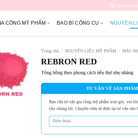
vtconscom
IA CÔNG MỸ PHẨM
BAO BÌ CÔNG CỤ
NGUYÊN L
Trang chủ
/
NGUYÊN LIỆU MỸ PHẨM
/
MÀU K
REBRON RED
Tông hồng theo phong cách tiểu thư nhẹ nhàng
TƯ VẤN VỀ SẢN PHẨM
Bạn cần tư vấn gia công mỹ phẩm trọn gói, vui lòn
cho chúng tôi. Chuyên viên sẽ điện lại tư vấn cho 