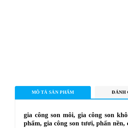
MÔ TẢ SẢN PHẨM
ĐÁNH 
gia công son môi, gia công son kh
phẩm, gia công son tươi, phấn nền,