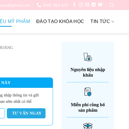
pany@gmail.com
0906 363 624
IỆU MỸ PHẨM
ĐÀO TẠO KHÓA HỌC
TIN TỨC
HOÁNG
Nguyên liệu nhập
khẩu
 NÀY
g nhập thông tin và gửi
bạn sớm nhất có thể.
Miễn phí công bố
sản phẩm