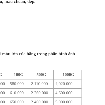
u, màu chuẩn, đẹp.
 màu lớn của hãng trong phần hình ảnh
G
100G
500G
1000G
000
580.000
2.110.000
4,020.000
000
610.000
2.260.000
4.600.000
000
650.000
2.460.000
5.000.000