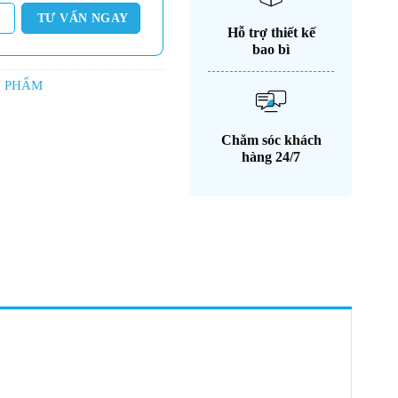
Hỗ trợ thiết kế
bao bì
Ỹ PHẨM
Chăm sóc khách
hàng 24/7