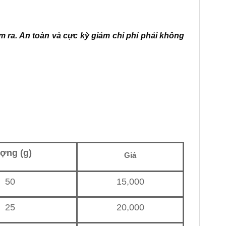
 ra. An toàn và cực kỳ giảm chi phí phải không
ợng (g)
Giá
50
15,000
25
20,000