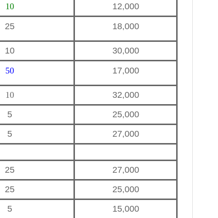
10
12,000
25
18,000
10
30,000
50
17,000
10
32,000
5
25,000
5
27,000
25
27,000
25
25,000
5
15,000