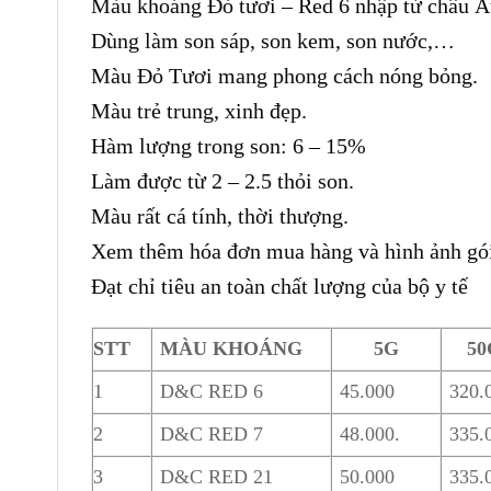
Màu khoáng Đỏ tươi – Red 6 nhập từ châu Â
Dùng làm son sáp, son kem, son nước,…
Màu Đỏ Tươi mang phong cách nóng bỏng.
Màu trẻ trung, xinh đẹp.
Hàm lượng trong son: 6 – 15%
Làm được từ 2 – 2.5 thỏi son.
Màu rất cá tính, thời thượng.
Xem thêm hóa đơn mua hàng và hình ảnh gói
Đạt chỉ tiêu an toàn chất lượng của bộ y tế
STT
MÀU KHOÁNG
5G
50
1
D&C RED 6
45.000
320.
2
D&C RED 7
48.000.
335.
3
D&C RED 21
50.000
335.