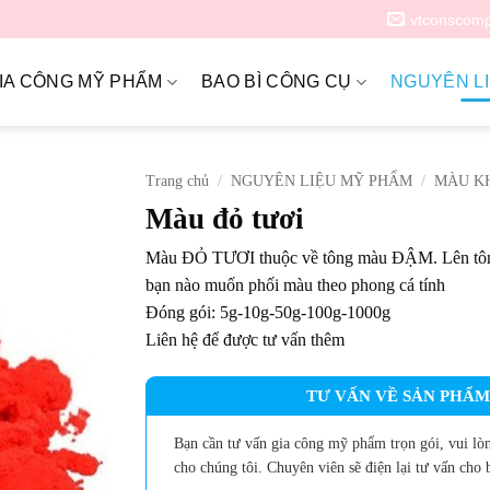
vtconscom
IA CÔNG MỸ PHẨM
BAO BÌ CÔNG CỤ
NGUYÊN L
Trang chủ
/
NGUYÊN LIỆU MỸ PHẨM
/
MÀU K
Màu đỏ tươi
Màu ĐỎ TƯƠI thuộc về tông màu ĐẬM. Lên tôn
bạn nào muốn phối màu theo phong cá tính
Đóng gói: 5g-10g-50g-100g-1000g
Liên hệ để được tư vấn thêm
TƯ VẤN VỀ SẢN PHẨM
Bạn cần tư vấn gia công mỹ phẩm trọn gói, vui lòn
cho chúng tôi. Chuyên viên sẽ điện lại tư vấn cho 