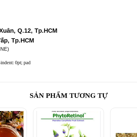
 Xuân, Q.12, Tp.HCM
 Vấp, Tp.HCM
INE)
-indent: 0pt; pad
SẢN PHẨM TƯƠNG TỰ