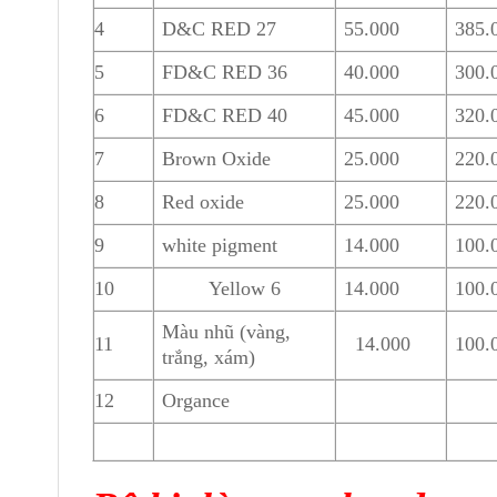
4
D&C RED 27
55.000
385.
5
FD&C RED 36
40.000
300.
6
FD&C RED 40
45.000
320.
7
Brown Oxide
25.000
220.
8
Red oxide
25.000
220.
9
white pigment
14.000
100.
10
Yellow 6
14.000
100.
Màu nhũ (vàng,
11
14.000
100.
trắng, xám)
12
Organce