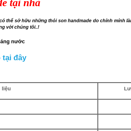
e tại nhà
 có thể sở hữu những thỏi son handmade do chính mính làm
g với chúng tôi..!
kháng nước
tại đây
liệu
Lư