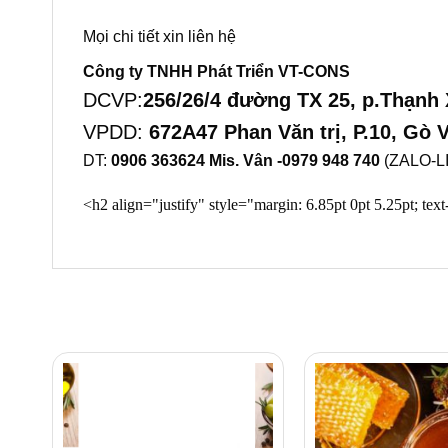
Mọi chi tiết xin liên hệ
Công ty TNHH Phát Triển VT-CONS
DCVP:
256/26/4 đường TX 25, p.Thạnh
VPDD:
672A47 Phan Văn trị, P.10, Gò
DT:
0906 363624 Mis. Vân -0979 948 740
(ZALO-L
<h2 align="justify" style="margin: 6.85pt 0pt 5.25pt; text