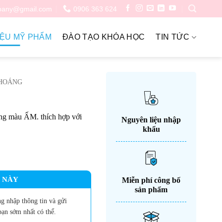
pany@gmail.com
0906 363 624
IỆU MỸ PHẨM
ĐÀO TẠO KHÓA HỌC
TIN TỨC
HOÁNG
g màu ẤM. thích hợp với
Nguyên liệu nhập
khẩu
 NÀY
Miễn phí công bố
sản phẩm
g nhập thông tin và gửi
bạn sớm nhất có thể.