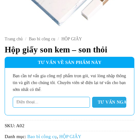
Trang chủ
/
Bao bì công cụ
/
HỘP GIÂY
Hộp giấy son kem – son thỏi
TƯ VẤN VỀ SẢN PHẨM NÀY
Bạn cần tư vấn gia công mỹ phẩm trọn gói, vui lòng nhập thông
tin và gửi cho chúng tôi. Chuyên viên sẽ điện lại tư vấn cho bạn
sớm nhất có thể.
SKU:
A02
Danh mục:
Bao bì công cụ
,
HỘP GIÂY