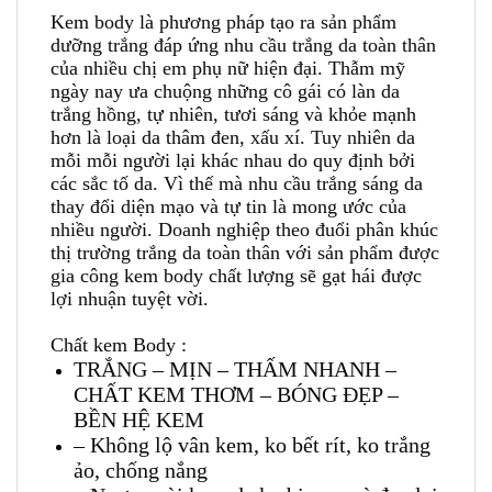
Kem body là phương pháp tạo ra sản phẩm
dưỡng trắng đáp ứng nhu cầu trắng da toàn thân
của nhiều chị em phụ nữ hiện đại. Thẫm mỹ
ngày nay ưa chuộng những cô gái có làn da
trắng hồng, tự nhiên, tươi sáng và khỏe mạnh
hơn là loại da thâm đen, xấu xí. Tuy nhiên da
mỗi mỗi người lại khác nhau do quy định bởi
các sắc tố da. Vì thế mà nhu cầu trắng sáng da
thay đổi diện mạo và tự tin là mong ước của
nhiều người. Doanh nghiệp theo đuổi phân khúc
thị trường trắng da toàn thân với sản phẩm được
gia công kem body chất lượng sẽ gạt hái được
lợi nhuận tuyệt vời.
Chất kem Body :
TRẮNG – MỊN – THẤM NHANH –
CHẤT KEM THƠM – BÓNG ĐẸP –
BỀN HỆ KEM
– Không lộ vân kem, ko bết rít, ko trắng
ảo, chống nắng