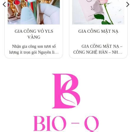
GIA CÔNG VỎ YLS
GIA CÔNG MẶT NẠ
VÀNG
Nhận gia công son tươi số
GIA CÔNG MẶT NẠ –
lượng ít trọn gói Nguyên liệu
CÔNG NGHỆ HÀN – NHẬT
chuẩn, nhập khẩu từ nguyên
Thị trường mỹ phẩm vô cùng
liệu thiên nhiên, màu khoáng
đa dạng với rất nhiều mặt hàng
chuẩn FDA. Giá thành siêu tốt,
khác nhau như toner, kem
lợi nhuận cao: Giá ruột từ 1x-
dưỡng da, sữa dưỡng da, kem
2x-3x. tùy theo số lượng.
chống nắng, tẩy da chết,… đều
có công dụng bảo vệ da, chăm
sóc da hàng ngày....