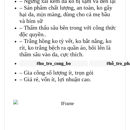
– Ngưng xài kem da ko bị sạm và đen lại
– Sản phâm chất lượng, an toàn, ko gây
hại da, mịn màng, dùng cho cả mẹ bầu
và bỉm sữ
– Thẩm thấu sâu bên trong với công thức
độc quyền..
– Trắng hồng ko tỳ vết, ko bắt nắng, ko
rít, ko trắng bệch ra quần áo, bôi lên là
thấm sâu vào da, cực thích.
#ho_tro_cong_bo
#hỗ_tro_ph
– Gia công số lượng ít, trọn gói
– Giá rẻ, vốn ít, lợi nhuận cao.