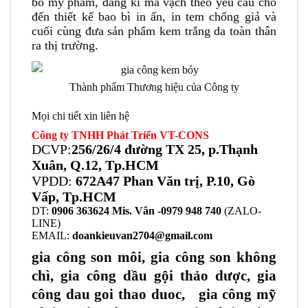
bố mỹ phẩm, đăng kí mã vạch theo yêu cầu cho
đến thiết kế bao bì in ấn, in tem chống giả và
cuối cùng đưa sản phẩm kem trắng da toàn thân
ra thị trường.
Thành phẩm Thương hiệu của Công ty
Mọi chi tiết xin liên hệ
Công ty TNHH Phát Triển VT-CONS
DCVP:
256/26/4 đường TX 25, p.Thạnh
Xuân, Q.12, Tp.HCM
VPDD:
672A47 Phan Văn trị, P.10, Gò
Vấp, Tp.HCM
DT:
0906 363624 Mis. Vân -0979 948 740
(ZALO-
LINE)
EMAIL:
doankieuvan2704@gmail.com
gia công son môi, gia công son không
chì, gia công dầu gội thảo dược, gia
công dau goi thao duoc, gia công mỹ