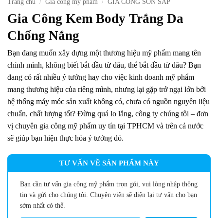
Trang chủ
/
Gia công mỹ phẩm
/
GIA CÔNG SON SÁP
Gia Công Kem Body Trắng Da
Chống Nắng
Bạn đang muốn xây dựng một thương hiệu mỹ phẩm mang tên
chính mình, không biết bắt đầu từ đâu, thể bắt đầu từ đâu? Bạn
đang có rất nhiều ý tưởng hay cho việc kinh doanh mỹ phẩm
mang thương hiệu của riêng mình, nhưng lại gặp trở ngại lớn bởi
hệ thống máy móc sản xuất không có, chưa có nguồn nguyên liệu
chuẩn, chất lượng tốt? Đừng quá lo lắng, công ty chúng tôi – đơn
vị chuyên gia công mỹ phẩm uy tín tại TPHCM và trên cả nước
sẽ giúp bạn hiện thực hóa ý tưởng đó.
TƯ VẤN VỀ SẢN PHẨM NÀY
Bạn cần tư vấn gia công mỹ phẩm trọn gói, vui lòng nhập thông
tin và gửi cho chúng tôi. Chuyên viên sẽ điện lại tư vấn cho bạn
sớm nhất có thể.