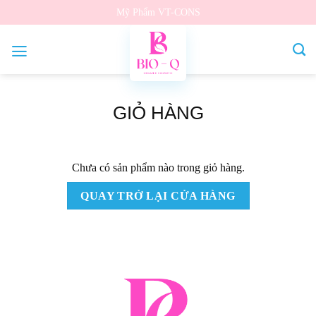
Bỏ
Mỹ Phẩm VT-CONS
qua
nội
dung
GIỎ HÀNG
Chưa có sản phẩm nào trong giỏ hàng.
QUAY TRỞ LẠI CỬA HÀNG